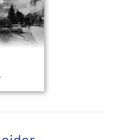
7
aider