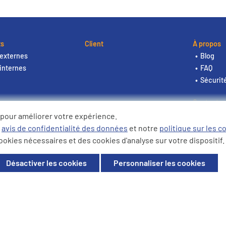
ts
Client
À propos
externes
Blog
internes
FAQ
Sécurit
Contact
 pour améliorer votre expérience.
e
avis de confidentialité des données
et notre
politique sur les c
ookies nécessaires et des cookies d'analyse sur votre dispositif.
n Belgique. Entreprise n° 0506 980
ique.
Désactiver les cookies
Personnaliser les cookies